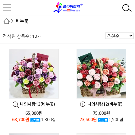
>
비누꽃
검색된 상품수:
개
12
나의사랑13(비누꽃)
나의사랑12(비누꽃)
65,000원
75,000원
63,700원
1,300점
73,500원
1,500점